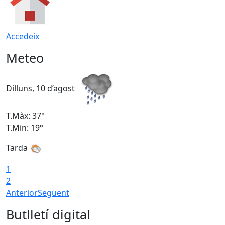
Accedeix
Meteo
Dilluns, 10 d’agost
D
T.Màx: 37°
T
T.Min: 19°
T
Tarda
T
1
2
Anterior
Següent
Butlletí digital