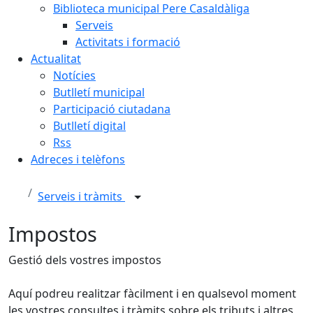
Biblioteca municipal Pere Casaldàliga
Serveis
Activitats i formació
Actualitat
Notícies
Butlletí municipal
Participació ciutadana
Butlletí digital
Rss
Adreces i telèfons
Serveis i tràmits
Impostos
Gestió dels vostres impostos
Aquí podreu realitzar fàcilment i en qualsevol moment
les vostres consultes i tràmits sobre els tributs i altres