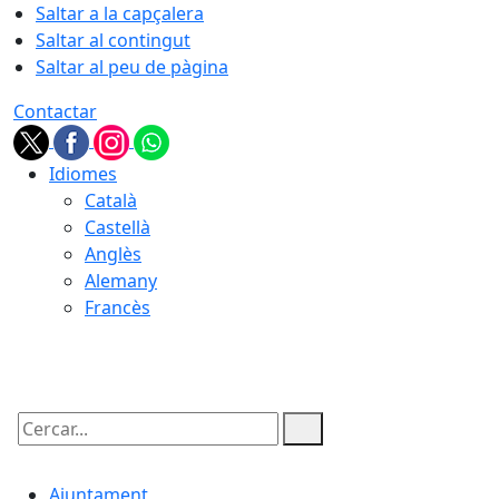
Saltar a la capçalera
Saltar al contingut
Saltar al peu de pàgina
Contactar
Idiomes
Català
Castellà
Anglès
Alemany
Francès
10.08.2026 | 06:20
Cercar:
Ajuntament